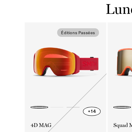
Lune
Éditions Passées
Variante
+14
épuisée
ou
4D MAG
Squad
indisponible