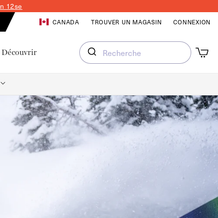
in 11se
CONNEXION
CANADA
TROUVER UN MAGASIN
CONNEXION
Panier
Panier
Découvrir