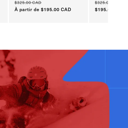
$325.00 CAD
$325.00 CAD
Prix
Prix
Prix
À partir de $195.00 CAD
Prix
$195.00 CAD
habituel
habituel
promotionnel
promotionnel