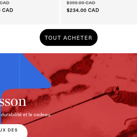
 CAD
$390.00 CAD
Prix
0 CAD
Prix
$234.00 CAD
l
habituel
onnel
promotionnel
TOUT ACHETER
isson
urabilité et le cadeau.
UX DES