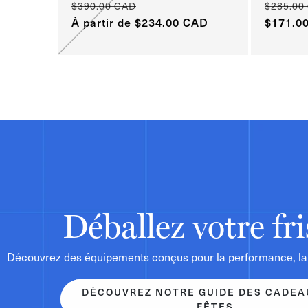
$390.00 CAD
$285.00
Prix
Prix
Prix
À partir de $234.00 CAD
Prix
$171.0
habituel
habitue
promotionnel
promoti
Déballez votre fr
Découvrez des équipements conçus pour la performance, la d
DÉCOUVREZ NOTRE GUIDE DES CADEA
FÊTES