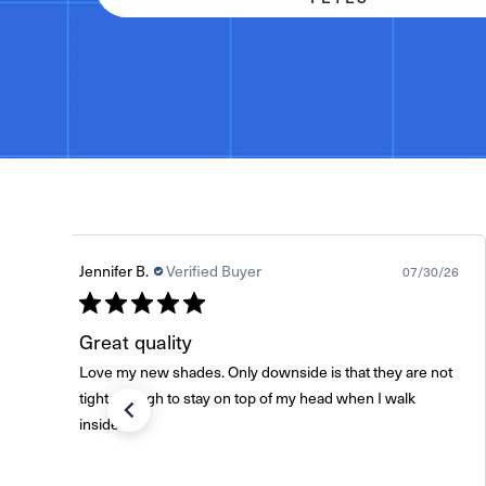
Jennifer B.
Verified Buyer
07/30/26
Great quality
Love my new shades. Only downside is that they are not
tight enough to stay on top of my head when I walk
inside.