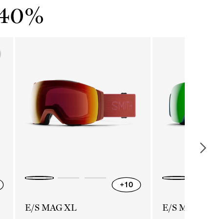
 -40%
É
+10
E/S MAG XL
E/S MAG S